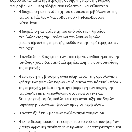
πόρου σε τμήματα της περιοχής φύσης της περιοχής Κάρλας –
Μαυροβούνιου – Κεφαλόβρυσου Βελεστίνου και ειδικότερα:
Η διαχείριση και η ανάδειξη του φυσικού περιβάλλοντος της
περιοχής Κάρλας – Μαυροβούνιου – Κεφαλόβρυσου
Βελεστίνου.
Η διαχείριση και ανάδειξη του υπό σύσταση λιμναίου
περιβάλλοντος της Κάρλας και των λοιπών λιμνών
(ταμιευτήρων) της περιοχής, καθώς και της ευρύτερης αυτών
περιοχής.
Η ανάδειξη, η διαχείριση των υφιστάμενων ενδιαιτημάτων της
πανίδας – χλωρίδας, με ιδιαίτερη έμφαση της ορνιθοπανίδας
της περιοχής.
Η ενίσχυση της βιώσιμης ανάπτυξης μέσω, της ορθολογικής
χρήσης των φυσικών πόρων και ιδιαίτερα των υδατικών πόρων
της περιοχής, με έμφαση, στην εφαρμογή των αρχών, της
περιβαλλοντικής κατεύθυνσης στον πρωτογενή και
δευτερογενή τομέα, καθώς και στην ανάπτυξη υποδομών
παραγωγής ενέργειας, φιλικών προς το περιβάλλον.
Η ανάπτυξη ήπιων μορφών εναλλακτικού τουρισμού.
Η εκπαίδευση, ευαισθητοποίηση του κοινού και των φορέων
για την αρμονική συνύπαρξη ανθρωπίνων δραστηριοτήτων και