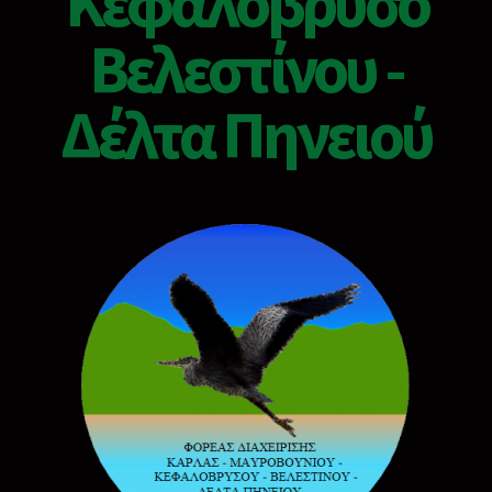
Κεφαλόβρυσο
Βελεστίνου -
Δέλτα Πηνειού