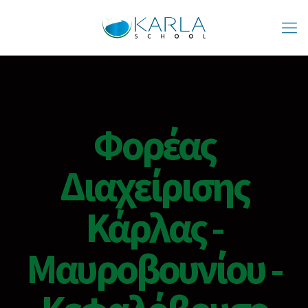
Φορέας
Διαχείρισης
Κάρλας -
Μαυροβουνίου -