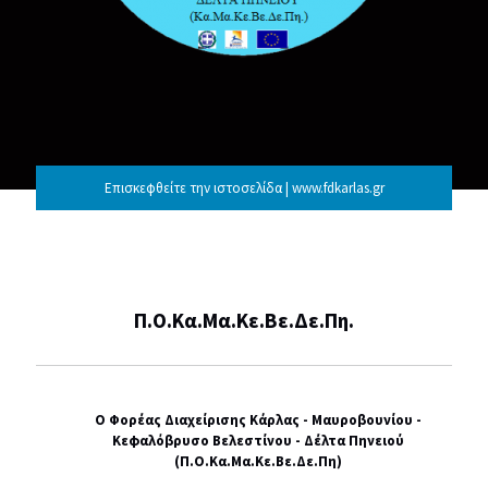
Επισκεφθείτε την ιστοσελίδα | www.fdkarlas.gr
Π.Ο.Κα.Μα.Κε.Βε.Δε.Πη.
Ο Φορέας Διαχείρισης Κάρλας - Μαυροβουνίου -
Κεφαλόβρυσο Βελεστίνου - Δέλτα Πηνειού
(Π.Ο.Κα.Μα.Κε.Βε.Δε.Πη)