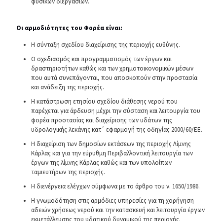
φυσικών διεργασιών.
Οι αρμοδιότητες του Φορέα είναι:
Η σύνταξη σχεδίου διαχείρισης της περιοχής ευθύνης.
Ο σχεδιασμός και προγραμματισμός των έργων και
δραστηριοτήτων καθώς και των χρημοτοικονομικών μέσων
που αυτά συνεπάγονται, που αποσκοπούν στην προστασία
και ανάδειξη της περιοχής.
Η κατάστρωση ετησίου σχεδίου διάθεσης νερού που
παρέχεται για άρδευση μέχρι την σύσταση και λειτουργία του
φορέα προστασίας και διαχείρισης των υδάτων της
υδρολογικής λεκάνης κατ΄ εφαρμογή της οδηγίας 2000/60/ΕΕ.
Η διαχείριση των δημοσίων εκτάσεων της περιοχής Λίμνης
Κάρλας και για την εύρυθμη Περιβαλλοντική λειτουργία των
έργων της λίμνης Κάρλας καθώς και των υπολοίπων
ταμιευτήρων της περιοχής.
Η διενέργεια ελέγχων σύμφωνα με το άρθρο του ν. 1650/1986.
Η γνωμοδότηση στις αρμόδιες υπηρεσίες για τη χορήγηση
αδειών χρήσεως νερού και την κατασκευή και λειτουργία έργων
εκμετάλλευσης του υδατικού δυναμικού της περιοχής.