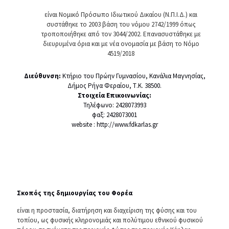
είναι Νομικό Πρόσωπο Ιδιωτικού Δικαίου (Ν.Π.Ι.Δ.) και
συστάθηκε το 2003 βάση του νόμου 2742/1999 όπως
τροποποιήθηκε από τον 3044/2002. Επανασυστάθηκε με
διευρυμένα όρια και με νέα ονομασία με βάση το Νόμο
4519/2018
Διεύθυνση:
Κτήριο του Πρώην Γυμνασίου, Κανάλια Μαγνησίας,
Δήμος Ρήγα Φεραίου, Τ.Κ. 38500.
Στοιχεία Επικοινωνίας:
Τηλέφωνο: 2428073993
φαξ: 2428073001
website :
http://www.fdkarlas.gr
Σκοπός της δημιουργίας του Φορέα
είναι η προστασία, διατήρηση και διαχείριση της φύσης και του
τοπίου, ως φυσικής κληρονομιάς και πολύτιμου εθνικού φυσικού