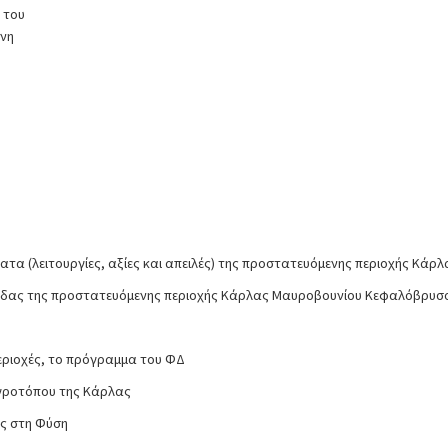
 του
μνη
τα (λειτουργίες, αξίες και απειλές) της προστατευόμενης περιοχής Κά
νίδας της προστατευόμενης περιοχής Κάρλας Μαυροβουνίου Κεφαλόβρυσο
εριοχές, το πρόγραμμα του ΦΔ
υγροτόπου της Κάρλας
ος στη Φύση