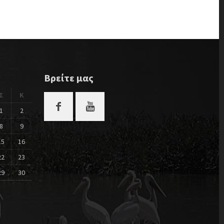
Βρείτε μας
Σ
Κ
1
2
8
9
15
16
22
23
29
30