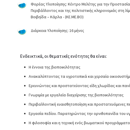
Φορέας Υλοποίησης: Κέντρο Μελέτης για την Προστασία
Περιβάλλοντος και της πολιτιστικής κληρονομιάς στη λί
Βοιβηίδα – Κάρλα - (ΚΕ.ΜΕ.ΒΟ)
Διάρκεια Υλοποίησης: 16 μήνες
Ενδεικτικά, οι θεματικές ενότητες θα είναι:
Η έννοια της βιοποικιλότητας
Ανακαλύπτοντας τα υγροτοπικά και χερσαία οικοσυστήμα
Ερευνώντας και προστατεύοντας είδη χλωρίδας και πα
Γνωριμία με εργαλεία διαχείρισης της βιοποικιλότητας
Περιβαλλοντική ευαισθητοποίηση και προστατευόμενες π
Εργασία πεδίου. Παρατηρώντας την ορνιθοπανίδα του 
Η φιλοσοφία και η τεχνική ενός βιωματικού προγράμματ