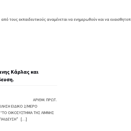
 από τους εκπαιδευτικούς αναμένεται να ενημερωθούν και να ευαισθητοπ
μνης Κάρλας και
δευση.
019 ΑΡΙΘΜ. ΠΡΩΤ.
ΚΛΗΣΗ ΕΙΔΙΚΟ 2/ΜΕΡΟ
Σ “ΤΟ ΟΙΚΟΣΥΣΤΗΜΑ ΤΗΣ ΛΙΜNΗΣ
ΚΠΑΙΔΕΥΣΗ”
[…]