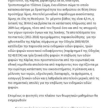
υγρότοπος της Κάρλας χαρακτηρίζεται ως Ιδιαιτέρως
Τροποποιημένο Υδάτινο Σώμα, ένα υδάτινο σώμα το οποίο
κατασκευάστηκε με δραστηριότητα του ανθρώπου σε θέση όπου
προϋπήρχε λίμνη. Αποτελεί μοναδικό παράδειγμα ανασύστασης
λίμνης σε όλη τη Μεσόγειο. Το μέγιστο βάθος της είναι 4,5 m, η
έκτασή της 38 Km2 και βρίσκεται σε κατάσταση πλήρωσης από το
2009 έως σήμερα, τόσο από τον Πηνειό όσο και από τις απορροές
των γύρων ορεινών όγκων και της λεκάνης. Τα αποτελέσματα του
πενταετούς (2011-2016) προγράμματος παρακολούθησης για την
ιχθυοπανίδα της Κάρλας σύμφωνα με την Οδηγία 2000/60/ΕΚ
κατέδειξαν την παρουσία οκτώ ενδημικών ειδών ψαριών, τριών
ειδών ψαριών κοινοτικού ενδιαφέροντος (παράρτημα ΙΙ της Οδηγίας
92/43/ΕΟΚ) και τρία ξενικά είδη ψαριών. Η επιβίωση των ειδών
ψαριών της Κάρλας που προστατεύονται από την ευρωπαϊκή και
εθνική νομοθεσία απειλούνται από παράγοντες που σχετίζονται με
την ευρύτερη κατάσταση του οικοσυστήματος. Η ρύπανση και η
μόλυνση των νερών, υδρολογικές διαταραχές, τα φράγματα, η
εισαγωγή ξενικών ειδών και η λαθραλιεία αποτελούν μερικές από τις
πιο σημαντικές απειλές για την επιβίωση των ενδημικών ειδών
ψαριών.
Επομένως οι φοιτητές στο πλαίσιο των θεωρητικών μαθημάτων θα
ενημερωθούν