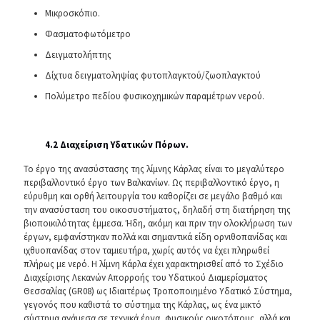
Μικροσκόπιο.
Φασματοφωτόμετρο
Δειγματολήπτης
Δίχτυα δειγματοληψίας φυτοπλαγκτού/ζωοπλαγκτού
Πολύμετρο πεδίου φυσικοχημικών παραμέτρων νερού.
4.2 Διαχείριση Υδατικών Πόρων.
Το έργο της ανασύστασης της λίμνης Κάρλας είναι το μεγαλύτερο
περιβαλλοντικό έργο των Βαλκανίων. Ως περιβαλλοντικό έργο, η
εύρυθμη και ορθή λειτουργία του καθορίζει σε μεγάλο βαθμό και
την ανασύσταση του οικοσυστήματος, δηλαδή στη διατήρηση της
βιοποικιλότητας έμμεσα. Ήδη, ακόμη και πριν την ολοκλήρωση των
έργων, εμφανίστηκαν πολλά και σημαντικά είδη ορνιθοπανίδας και
ιχθυοπανίδας στον ταμιευτήρα, χωρίς αυτός να έχει πληρωθεί
πλήρως με νερό. Η λίμνη Κάρλα έχει χαρακτηρισθεί από το Σχέδιο
Διαχείρισης Λεκανών Απορροής του Υδατικού Διαμερίσματος
Θεσσαλίας (GR08) ως Ιδιαιτέρως Τροποποιημένο Υδατικό Σύστημα,
γεγονός που καθιστά το σύστημα της Κάρλας, ως ένα μικτό
σύστημα ανάμεσα σε τεχνικά έργα, φυσικούς οικοτόπους, αλλά και