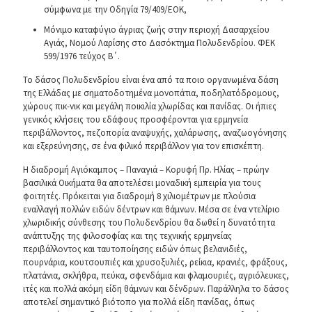
σύμφωνα με την Οδηγία 79/409/ΕΟΚ,
Μόνιμο καταφύγιο άγριας ζωής στην περιοχή Δασαρχείου
Αγιάς, Νομού Λαρίσης στο Δασόκτημα Πολυδενδρίου. ΦΕΚ
599/1976 τεύχος Β΄.
Το δάσος Πολυδενδρίου είναι ένα από τα ποιο οργανωμένα δάση
της Ελλάδας με σηματοδοτημένα μονοπάτια, ποδηλατόδρομους,
χώρους πικ-νικ και μεγάλη ποικιλία χλωρίδας και πανίδας. Οι ήπιες
γενικός κλήσεις του εδάφους προσφέρονται για ερμηνεία
περιβάλλοντος, πεζοπορία αναψυχής, χαλάρωσης, αναζωογόνησης
και εξερεύνησης, σε ένα φιλικό περιβάλλον για τον επισκέπτη.
Η διαδρομή Αγιόκαμπος – Παναγιά – Κορυφή Πρ. Ηλίας – πρώην
βασιλικά Οικήματα θα αποτελέσει μοναδική εμπειρία για τους
φοιτητές. Πρόκειται για διαδρομή 8 χιλιομέτρων με πλούσια
εναλλαγή πολλών ειδών δέντρων και θάμνων. Μέσα σε ένα ντελίριο
χλωριδικής σύνθεσης του Πολυδενδρίου θα δωθεί η δυνατότητα
ανάπτυξης της φιλοσοφίας και της τεχνικής ερμηνείας
περιβάλλοντος και ταυτοποίησης ειδών όπως βελανιδιές,
πουρνάρια, κουτσουπιές και χρυσοξυλιές, ρείκια, κρανιές, φράξους,
πλατάνια, σκλήθρα, πεύκα, σφενδάμια και φλαμουριές, αγριόλευκες,
ιτές και πολλά ακόμη είδη θάμνων και δένδρων. Παράλληλα το δάσος
αποτελεί σημαντικό βιότοπο για πολλά είδη πανίδας, όπως