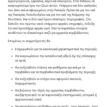
αγριογούρουνα, ζαρκάδια, λαγοί και σκίουρους. Έτσι πιθανώς να
αναγνωρίσουμε ίχνη των ζώων αυτών. Υπάρχουν και δύο εκκλησίες
του 16ου αιώνα αφιερωμένες στην Παναγία. Πρόκειται για τον ναό
της Παναγίας Πολυδενδρίου και για τον ναό της Κοίμησης της
Θεοτόκου. Και οι δύο ναοί έχουν ιδιαίτερες τοιχογραφίες. Στο
δάπεδο του πρώτου ναού υπάρχουν αρχαίες επιγραφές, ένδειξη
ότι εκεί προϋπήρχε αρχαίο ιερό. Όλα τα παραπάνω στοιχεία
συνθέτουν το ιδανικότερο παζλ για ερμηνεία περιβάλλοντος.
Επομένως οι συμμετέχοντες θα :
Ενημερωθούν για τα οικολογικά χαρακτηριστικά της περιοχής
Θα αναγνωρίσουν την εκπαιδευτική αξία ή όχι της επίσκεψης
σε αυτή
Θα συζητηθούν στάσεις και αισθήματα σχετικά με το
περιβάλλον και τα περιβαλλοντικά προβλήματα της περιοχής
Θα συζητηθούν οι στόχοι που αφορούν σκοπούς
διαχειριστικούς
Θα βιώσουν την τέχνη της ερμηνείας περιβάλλοντος
ανεξάρτητα από το αν παρουσιάζει επιστημονικό, ιστορικό ή
αρχιτεκτονικό υλικό.
Θα αποκτήσουν υπόβαθρο για τις αρχές, τους σκοπούς, τους