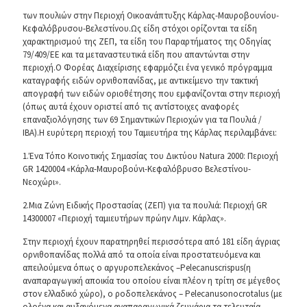
των πουλιών στην Περιοχή Οικοανάπτυξης Κάρλας-Μαυροβουνίου-
Κεφαλόβρυσου-Βελεστίνου.Ως είδη στόχοι ορίζονται τα είδη
χαρακτηρισμού της ΖΕΠ, τα είδη του Παραρτήματος της Οδηγίας
79/409/ΕΕ και τα μεταναστευτικά είδη που απαντώνται στην
περιοχή.Ο Φορέας Διαχείρισης εφαρμόζει ένα γενικό πρόγραμμα
καταγραφής ειδών ορνιθοπανίδας, με αντικείμενο την τακτική
απογραφή των ειδών οριοθέτησης που εμφανίζονται στην περιοχή
(όπως αυτά έχουν οριστεί από τις αντίστοιχες αναφορές
επαναξιολόγησης των 69 Σημαντικών Περιοχών για τα Πουλιά /
IBA).Η ευρύτερη περιοχή του Ταμιευτήρα της Κάρλας περιλαμβάνει:
1.Ένα Τόπο Κοινοτικής Σημασίας του Δικτύου Natura 2000: Περιοχή
GR 1420004 «Κάρλα-Μαυροβούνι-Κεφαλόβρυσο Βελεστίνου-
Νεοχώρι».
2.Μια Ζώνη Ειδικής Προστασίας (ΖΕΠ) για τα πουλιά: Περιοχή GR
14300007 «Περιοχή ταμιευτήρων πρώην Λιμν. Κάρλας».
Στην περιοχή έχουν παρατηρηθεί περισσότερα από 181 είδη άγριας
ορνιθοπανίδας πολλά από τα οποία είναι προστατευόμενα και
απειλούμενα όπως ο αργυροπελεκάνος –Pelecanuscrispus(η
αναπαραγωγική αποικία του οποίου είναι πλέον η τρίτη σε μέγεθος
στον ελλαδικό χώρο), ο ροδοπελεκάνος – Pelecanusonocrotalus (με
ολοένα και αυξανόμενα αναπαραγωγικά ζευγάρια τα τελευταία