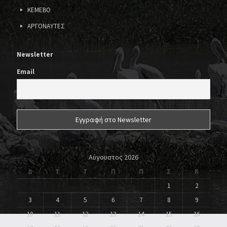
ΚΕΜΕΒΟ
ΑΡΓΟΝΑΥΤΕΣ
Newsletter
Email
Αύγουστος 2026
Δ
Τ
Τ
Π
Π
Σ
Κ
1
2
3
4
5
6
7
8
9
10
11
12
13
14
15
16