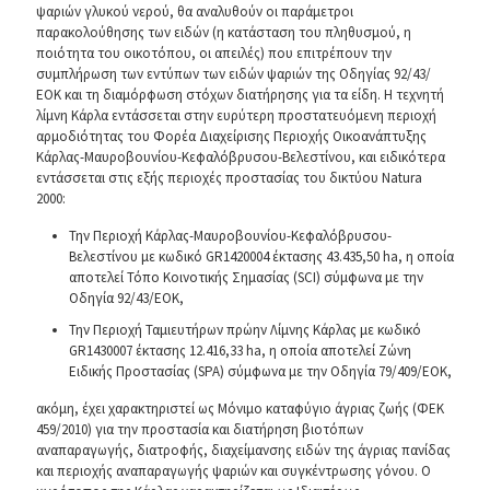
ψαριών γλυκού νερού, θα αναλυθούν οι παράμετροι
παρακολούθησης των ειδών (η κατάσταση του πληθυσμού, η
ποιότητα του οικοτόπου, οι απειλές) που επιτρέπουν την
συμπλήρωση των εντύπων των ειδών ψαριών της Οδηγίας 92/43/
ΕΟΚ και τη διαμόρφωση στόχων διατήρησης για τα είδη. Η τεχνητή
λίμνη Κάρλα εντάσσεται στην ευρύτερη προστατευόμενη περιοχή
αρμοδιότητας του Φορέα Διαχείρισης Περιοχής Οικοανάπτυξης
Κάρλας-Μαυροβουνίου-Κεφαλόβρυσου-Βελεστίνου, και ειδικότερα
εντάσσεται στις εξής περιοχές προστασίας του δικτύου Natura
2000:
Την Περιοχή Κάρλας-Μαυροβουνίου-Κεφαλόβρυσου-
Βελεστίνου με κωδικό GR1420004 έκτασης 43.435,50 ha, η οποία
αποτελεί Τόπο Κοινοτικής Σημασίας (SCI) σύμφωνα με την
Οδηγία 92/43/ΕΟΚ,
Την Περιοχή Ταμιευτήρων πρώην Λίμνης Κάρλας με κωδικό
GR1430007 έκτασης 12.416,33 ha, η οποία αποτελεί Ζώνη
Ειδικής Προστασίας (SPA) σύμφωνα με την Οδηγία 79/409/ΕΟΚ,
ακόμη, έχει χαρακτηριστεί ως Μόνιμο καταφύγιο άγριας ζωής (ΦΕΚ
459/2010) για την προστασία και διατήρηση βιοτόπων
αναπαραγωγής, διατροφής, διαχείμανσης ειδών της άγριας πανίδας
και περιοχής αναπαραγωγής ψαριών και συγκέντρωσης γόνου. Ο