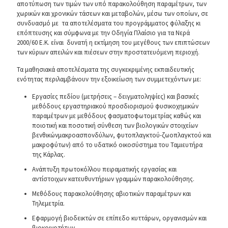
αποτύπωση των τιμών των υπό παρακολούθηση παραμέτρων, των
χωρικών και χρονικών τάσεων και μεταβολών, μέσω των οποίων, σε
συνδυασμό με τα αποτελέσματα του προγράμματος φύλαξης κι
επόπτευσης και σύμφωνα με την Οδηγία Πλαίσιο για τα Νερά
2000/60 Ε.Κ. είναι δυνατή η εκτίμηση του μεγέθους των επιπτώσεων
των κύριων απειλών και πιέσεων στην προστατευόμενη περιοχή.
Τα μαθησιακά αποτελέσματα της συγκεκριμένης εκπαιδευτικής
ενότητας περιλαμβάνουν την εξοικείωση των συμμετεχόντων με:
Εργασίες πεδίου (μετρήσεις – δειγματοληψίες) και βασικές
μεθόδους εργαστηριακού προσδιορισμού φυσικοχημικών
παραμέτρων με μεθόδους φασματοφωτομετρίας καθώς και
ποιοτική και ποσοτική σύνθεση των βιολογικών στοιχείων
βενθικώνμακροασπονδύλων, φυτοπλαγκτού-ζωοπλαγκτού και
μακροφύτων) από το υδατικό οικοσύστημα του Ταμιευτήρα
της Κάρλας.
Ανάπτυξη πρωτοκόλλου πειραματικής εργασίας και
αντίστοιχων κατευθυντήριων γραμμών παρακολούθησης.
Μεθόδους παρακολούθησης αβιοτικών παραμέτρων και
Τηλεμετρία.
Εφαρμογή βιοδεικτών σε επίπεδο κυττάρων, οργανισμών και
βιοκοινοτήτων.