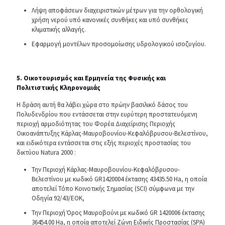
Λήψη αποφάσεων διαχειριστικών μέτρων για την ορθολογική
χρήση νερού υπό κανονικές συνθήκες και υπό συνθήκες
κλιματικής αλλαγής.
Εφαρμογή μοντέλων προσομοίωσης υδρολογικού ισοζυγίου.
5. Οικοτουρισμός και Ερμηνεία της Φυσικής και
Πολιτιστικής Κληρονομιάς
Η δράση αυτή θα λάβει χώρα στο πρώην βασιλικό δάσος του
Πολυδενδρίου που εντάσσεται στην ευρύτερη προστατευόμενη
περιοχή αρμοδιότητας του Φορέα Διαχείρισης Περιοχής
Οικοανάπτυξης Κάρλας-Μαυροβουνίου-Κεφαλόβρυσου-Βελεστίνου,
και ειδικότερα εντάσσεται στις εξής περιοχές προστασίας του
δικτύου Natura 2000 :
Την Περιοχή Κάρλας-Μαυροβουνίου-Κεφαλόβρυσου-
Βελεστίνου με κωδικό GR1420004 έκτασης 43435.50 Ηa, η οποία
αποτελεί Τόπο Κοινοτικής Σημασίας (SCI) σύμφωνα με την
Οδηγία 92/43/ΕΟΚ,
Την Περιοχή Όρος Μαυροβούνι με κωδικό GR 1420006 έκτασης
36454.00 Ha, η οποία αποτελεί Ζώνη Ειδικής Προστασίας (SPA)