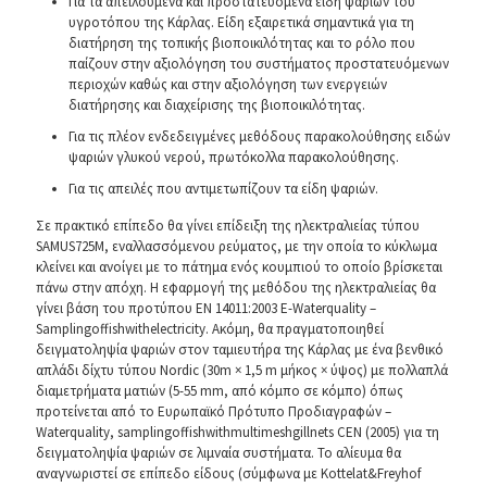
Για τα απειλούμενα και προστατευόμενα είδη ψαριών του
υγροτόπου της Κάρλας. Είδη εξαιρετικά σημαντικά για τη
διατήρηση της τοπικής βιοποικιλότητας και το ρόλο που
παίζουν στην αξιολόγηση του συστήματος προστατευόμενων
περιοχών καθώς και στην αξιολόγηση των ενεργειών
διατήρησης και διαχείρισης της βιοποικιλότητας.
Για τις πλέον ενδεδειγμένες μεθόδους παρακολούθησης ειδών
ψαριών γλυκού νερού, πρωτόκολλα παρακολούθησης.
Για τις απειλές που αντιμετωπίζουν τα είδη ψαριών.
Σε πρακτικό επίπεδο θα γίνει επίδειξη της ηλεκτραλιείας τύπου
SAMUS725M, εναλλασσόμενου ρεύματος, με την οποία το κύκλωμα
κλείνει και ανοίγει με το πάτημα ενός κουμπιού το οποίο βρίσκεται
πάνω στην απόχη. Η εφαρμογή της μεθόδου της ηλεκτραλιείας θα
γίνει βάση του προτύπου EN 14011:2003 E-Waterquality –
Samplingoffishwithelectricity. Ακόμη, θα πραγματοποιηθεί
δειγματοληψία ψαριών στον ταμιευτήρα της Κάρλας με ένα βενθικό
απλάδι δίχτυ τύπου Nordic (30m × 1,5 m μήκος × ύψος) με πολλαπλά
διαμετρήματα ματιών (5-55 mm, από κόμπο σε κόμπο) όπως
προτείνεται από το Ευρωπαϊκό Πρότυπο Προδιαγραφών –
Waterquality, samplingoffishwithmultimeshgillnets CEN (2005) για τη
δειγματοληψία ψαριών σε λιμναία συστήματα. Το αλίευμα θα
αναγνωριστεί σε επίπεδο είδους (σύμφωνα με Kottelat&Freyhof