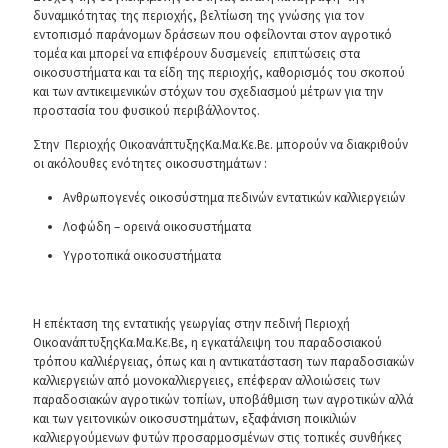
δυναμικότητας της περιοχής, βελτίωση της γνώσης για τον
εντοπισμό παράνομων δράσεων που οφείλονται στον αγροτικό
τομέα και μπορεί να επιφέρουν δυσμενείς επιπτώσεις στα
οικοσυστήματα και τα είδη της περιοχής, καθορισμός του σκοπού
και των αντικειμενικών στόχων του σχεδιασμού μέτρων για την
προστασία του φυσικού περιβάλλοντος.
Στην Περιοχής ΟικοανάπτυξηςΚα.Μα.Κε.Βε. μπορούν να διακριθούν
οι ακόλουθες ενότητες οικοσυστημάτων :
Ανθρωπογενές οικοσύστημα πεδινών εντατικών καλλιεργειών
Λοφώδη – ορεινά οικοσυστήματα
Υγροτοπικά οικοσυστήματα
Η επέκταση της εντατικής γεωργίας στην πεδινή Περιοχή
ΟικοανάπτυξηςΚα.Μα.Κε.Βε, η εγκατάλειψη του παραδοσιακού
τρόπου καλλιέργειας, όπως και η αντικατάσταση των παραδοσιακών
καλλιεργειών από μονοκαλλιεργειες, επέφεραν αλλοιώσεις των
παραδοσιακών αγροτικών τοπίων, υποβάθμιση των αγροτικών αλλά
και των γειτονικών οικοσυστημάτων, εξαφάνιση ποικιλιών
καλλιεργούμενων φυτών προσαρμοσμένων στις τοπικές συνθήκες